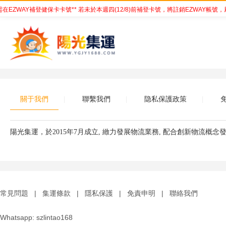
ZWAY補登健保卡卡號** 若未於本週四(12/8)前補登卡號，將註銷EZWAY帳號，
關于我們
聯繫我們
隐私保護政策
|
|
|
陽光集運
，於
2015
年
7
月成立
,
緻力發展物流業務
,
配合創新物流概念
常見問題
|
集運條款
|
隱私保護
|
免責申明
|
聯絡我們
Whatsapp: szlintao168