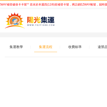
Y補登健保卡卡號** 若未於本週四(12/8)前補登卡號，將註銷EZWAY帳號，屆時貨
集運教學
集運流程
收費标準
違禁
|
|
|